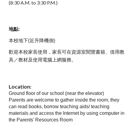
(8:30 A.M. to 3:30 P.M.)
地點:
本校地下(近升降機側)
歡迎本校家長使用，家長可在資源室閱覽書籍、借用教
具／教材及使用電腦上網服務。
Location:
Ground floor of our school (near the elevator)
Parents are welcome to gather inside the room, they
can read books, borrow teaching aids/ teaching
materials and access the Internet by using computer in
the Parents’ Resources Room